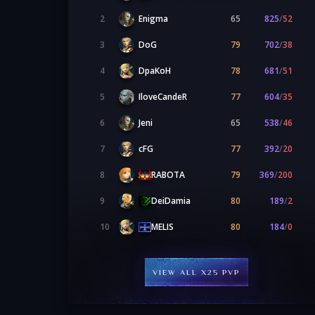
2
Enigma
65
825
/
52
3
DoG
79
702
/
38
4
DpaKoH
78
681
/
51
5
IloveCandeR
77
604
/
35
6
Jeni
65
538
/
46
7
cFG
77
392
/
20
RABOTA
8
79
369
/
200
DeiDamia
9
80
189
/
2
MELIS
10
80
184
/
0
VIEW ALL X25 PVP