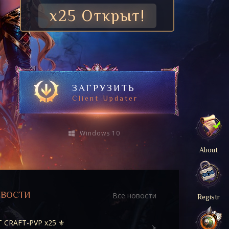
x25 Открыт!
ЗАГРУЗИТЬ
Client Updater
Windows 10
About
ОВОСТИ
Все новости
Registr
 CRAFT-PVP x25 ⚜️