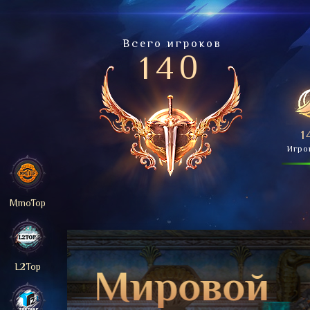
Всего игроков
140
1
Игро
MmoTop
L2Top