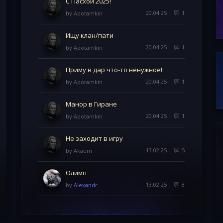
С Пасхой 2025!
20.04.25 |
1
by
Apotamkin
Ищу клан/пати
20.04.25 |
1
by
Apotamkin
Приму в дар что-то ненужное!
20.04.25 |
1
by
Apotamkin
Манор в Гиране
20.04.25 |
1
by
Apotamkin
Не заходит в игру
13.02.25 |
5
by
Akaem
Олимп
13.02.25 |
8
by
Alexandr