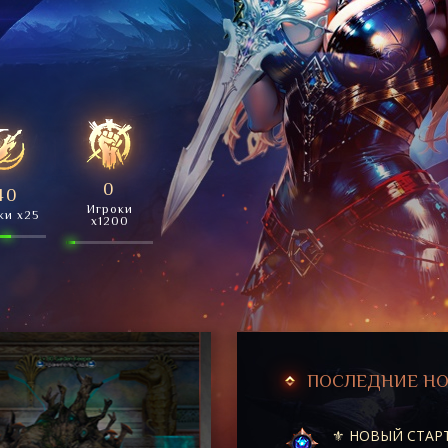
0
40
Игроки
ки x25
x1200
ПОСЛЕДНИЕ Н
⚜️ НОВЫЙ СТАРТ