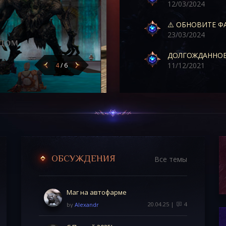
12
/03/2024
⚠️ ОБНОВИТЕ Ф
23
/03/2024
11
/12/2021
4
/
6
ОБСУЖДЕНИЯ
Все темы
Маг на автофарме
20.04.25 |
4
by
Alexandr