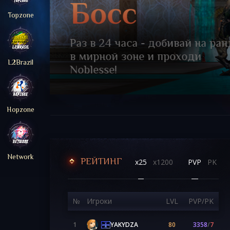
SOLO-RB
Topzone
Отыщи их, в самых забытых
L2Brazil
уголках мира Эльморэден!
Hopzone
Network
РЕЙТИНГ
x25
x1200
PVP
PK
№
Игроки
LVL
PVP/PK
YAKYDZA
1
80
3358
/
7